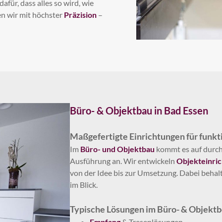
für, dass alles so wird, wie
en wir mit höchster
Präzision
–
Büro- & Objektbau in Bad Essen
Maßgefertigte Einrichtungen für funkt
Im
Büro- und Objektbau
kommt es auf durchd
Ausführung an. Wir entwickeln
Objekteinri
von der Idee bis zur Umsetzung. Dabei behal
im Blick.
Typische Lösungen im Büro- & Objektb
Empfang
& Tresenlösungen