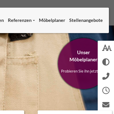
en
Referenzen
Möbelplaner
Stellenangebote
Unser
Möbelplaner
Probieren Sie ihn jetzt aus!