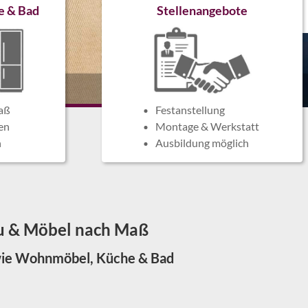
e & Bad
Stellenangebote
aß
Festanstellung
en
Montage & Werkstatt
n
Ausbildung möglich
au & Möbel nach Maß
sowie Wohnmöbel, Küche & Bad