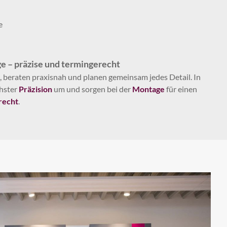
e
e – präzise und termingerecht
 beraten praxisnah und planen gemeinsam jedes Detail. In
chster
Präzision
um und sorgen bei der
Montage
für einen
recht
.