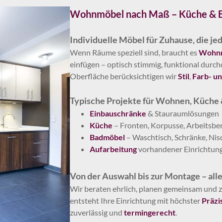
Wohnmöbel nach Maß – Küche & B
Individuelle Möbel für Zuhause, die j
Wenn Räume speziell sind, braucht es
Wohnm
einfügen – optisch stimmig, funktional durc
Oberfläche berücksichtigen wir
Stil
,
Farb- u
Typische Projekte für Wohnen, Küche
Einbauschränke
& Stauraumlösungen
Küche
– Fronten, Korpusse, Arbeitsbe
Badmöbel
– Waschtisch, Schränke, Nis
Aufarbeitung
vorhandener Einrichtun
Von der Auswahl bis zur Montage – all
Wir beraten ehrlich, planen gemeinsam und 
entsteht Ihre Einrichtung mit höchster
Präzi
zuverlässig und
termingerecht
.