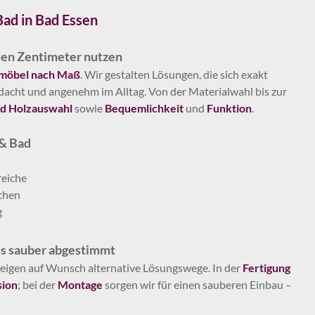
ad in Bad Essen
eden Zentimeter nutzen
öbel nach Maß
. Wir gestalten Lösungen, die sich exakt
hdacht und angenehm im Alltag. Von der Materialwahl bis zur
nd Holzauswahl
sowie
Bequemlichkeit
und
Funktion
.
 & Bad
reiche
chen
g
es sauber abgestimmt
zeigen auf Wunsch alternative Lösungswege. In der
Fertigung
sion
; bei der
Montage
sorgen wir für einen sauberen Einbau –