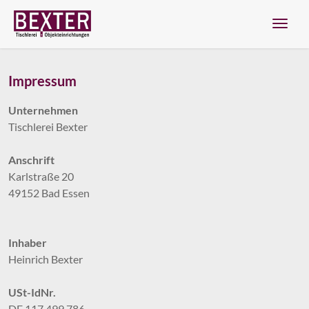
Navig
Impressum
Zum Menü springen
Zur Funktionsleiste springen
Zum Inhalt springen
Unternehmen
Tischlerei Bexter
Anschrift
Karlstraße 20
49152 Bad Essen
Inhaber
Heinrich Bexter
USt-IdNr.
DE 117 499 786