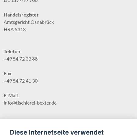
Handelsregister
Amtsgericht Osnabrück
HRA 5313
Telefon
+49 54 72 33 88
Fax
+49 54 72 41 30
E-Mail
info@tischlerei-bexter.de
Quellenangaben für Bilder/Grafiken
Diese Internetseite verwendet
© Tischlerei Bexter