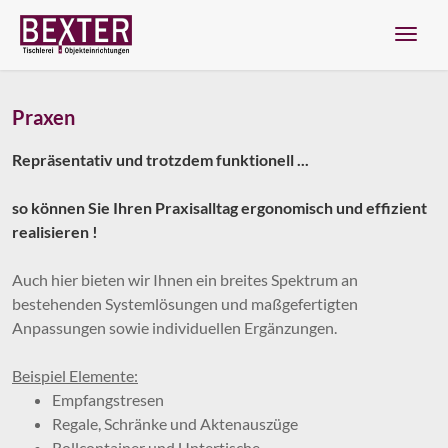
Navig
Praxen
Zum Menü springen
Zur Funktionsleiste springen
Zum Inhalt springen
Repräsentativ und trotzdem funktionell ...
so können Sie Ihren Praxisalltag ergonomisch und effizient
realisieren !
Auch hier bieten wir Ihnen ein breites Spektrum an
bestehenden Systemlösungen und maßgefertigten
Anpassungen sowie individuellen Ergänzungen.
Beispiel Elemente:
Empfangstresen
Regale, Schränke und Aktenauszüge
Rollcontainer und Untertische